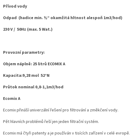
Přívod vody
Odpad (hadice min. ½“ okamžitá hltnost alespoň 1m3/hod)
230 V / 50Hz (max. 5 Wat.)
Provozní parametry:
Objem náplně: 25 litrů ECOMIX A
Kapacita:9,28 mol 52°N
Průtok nominal 0,8-1,1m3/hod
Ecomix A
Ecomix přináší univerzální řešení pro filtrování a změkčení vody.
Pět hlavních problémů řeší jen jeden filtrační systém.
Ecomix má čtyři patenty a je používán v tisících zařízení v celé evropě.