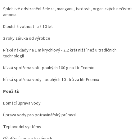
Splehlivé odstranění železa, manganu, tvrdosti, organických nečistot
amonia.
Dlouhá životnost - až 10 let
2 roky záruka od výrobce
Nízké náklady na 1 m krychlový - 2,2 krát nižší než u tradičních
technologií
Nízká spotřeba soli - pouhých 100 g na litr Ecomix
Nízká spotřeba vody - pouhých 10 litrů za litr Ecomix
Použití:
Domácí úprava vody
Úprava vody pro potravinářský průmysl
Teplovodní systémy
Ošetření vody v bazénech