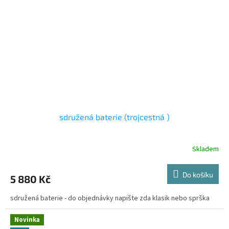
sdružená baterie (trojcestná )
Skladem
Průměrné
hodnocení
produktu
Do košíku
5 880 Kč
je
4,4
sdružená baterie - do objednávky napište zda klasik nebo sprška
z
5
hvězdiček.
Novinka