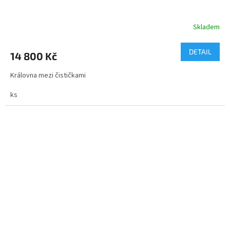
Skladem
Průměrné
hodnocení
produktu
DETAIL
14 800 Kč
je
4,5
Královna mezi čističkami
z
5
ks
hvězdiček.