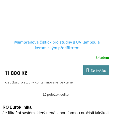
Membránová čističk pro studny s UV lampou a
keramickým předfiltrem
Skladem
Do košíku
11 800 Kč
čistička pro studny kontaminované bakteriemi
10
položek celkem
O
v
l
RO Euroklinika
á
Je filtrační systém, který nenásilnou formou pročistí jakýkoli