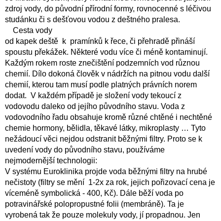
d
zdroj vody, do původní přírodní formy, rovnocenné s léčivou
a
studánku či s dešťovou vodou z deštného pralesa.
c
Cesta vody
í
p
od kapek deště k pramínků k řece, či přehradě přináší
r
spoustu překážek. Některé vodu více či méně kontaminují.
v
Každým rokem roste znečištění podzemních vod různou
k
chemií. Dílo dokoná člověk v nádržích na pitnou vodu další
y
chemií, kterou tam musí podle platných právních norem
v
dodat. V každém případě je složení vody tekoucí z
ý
p
vodovodu daleko od jejího původního stavu. Voda z
i
vodovodního řadu obsahuje kromě různé chtěné i nechtěné
s
chemie hormony, bělidla, těkavé látky, mikroplasty … Tyto
u
nežádoucí věci nejdou odstranit běžnými filtry. Proto se k
uvedení vody do původního stavu, používáme
nejmodernější technologii:
V systému Euroklinika projde voda běžnými filtry na hrubé
nečistoty (filtry se mění 1-2x za rok, jejich pořizovací cena je
víceméně symbolická - 400, Kč). Dále běží voda po
potravinářské polopropustné folii (membráně). Ta je
vyrobená tak že pouze molekuly vody, jí propadnou. Jen