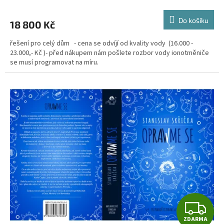
hodnocení
produktu
Do košíku
18 800 Kč
je
4,5
řešení pro celý dům - cena se odvíjí od kvality vody (16.000 -
z
23.000,- Kč )- před nákupem nám pošlete rozbor vody ionotměniče
5
se musí programovat na míru.
hvězdiček.
Z
ZDARMA