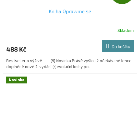
D
Kniha Oprawme se
A
R
Skladem
Průměrné
hodnocení
M
produktu
Do košíku
488 Kč
je
A
4,7
Bestseller o výživě (9) Novinka Právě vyšlo již očekávané lehce
z
doplněné nové 2. vydání (r)evoluční knihy po...
5
hvězdiček.
Novinka