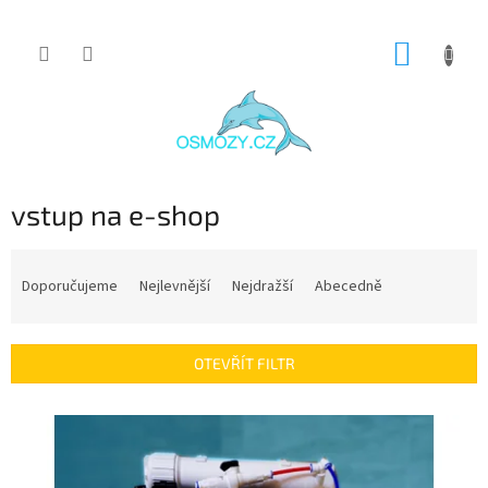
Přejít
NÁKUP
na
obsah
KOŠÍK
vstup na e-shop
Ř
a
Doporučujeme
Nejlevnější
Nejdražší
Abecedně
z
e
n
OTEVŘÍT FILTR
í
p
V
r
ý
o
p
d
i