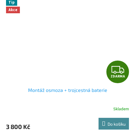
Tip
Akce
Z
ZDARMA
D
Montáž osmoza + trojcestná baterie
A
R
Skladem
M
Do košíku
3 800 Kč
A