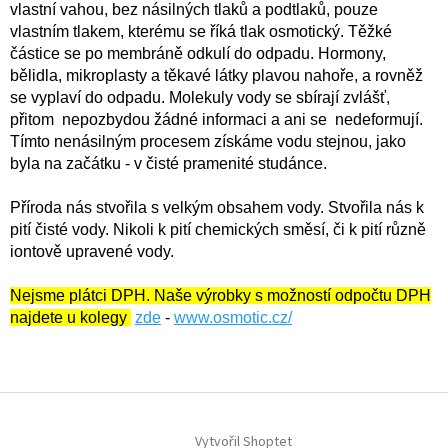
vlastní vahou, bez násilných tlaků a podtlaků, pouze
vlastním tlakem, kterému se říká tlak osmotický. Těžké
částice se po membráně odkulí do odpadu. Hormony,
bělidla, mikroplasty a těkavé látky plavou nahoře, a rovněž
se vyplaví do odpadu. Molekuly vody se sbírají zvlášť,
přitom nepozbydou žádné informaci a ani se nedeformují.
Tímto nenásilným procesem získáme vodu stejnou, jako
byla na začátku - v čisté pramenité studánce.
Příroda nás stvořila s velkým obsahem vody. Stvořila nás k
pití čisté vody. Nikoli k pití chemických směsí, či k pití různě
iontově upravené vody.
Nejsme plátci DPH. Naše výrobky s možností odpočtu DPH
najdete u kolegy
zde
-
www.osmotic.cz/
Z
á
Vytvořil Shoptet
p