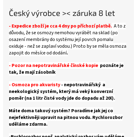
Český výrobce >< záruka 8 let
- Expedice zboží je cca 4 dny po příchozí platbě.
A to z
důvodu, že se osmozy nemohou vyrábět na sklad (po
osazení membrány do systému její povrch pomalu
oxiduje - než se zaplaví vodou.) Proto by se měla osmoza
zapojit do měsíce od dodání
.
- Pozor na nepotravinářské čínské kopie
poznáte je
tak, že mají zásobník
- Osmoza pro akvaristy
- nepotravinářský a
neekologický systém, který má veký konverzní
poměr (na 1 litr čisté vody jde do dopadu až 20l).
Máte doma takový systém? Poradíme jak jej co
nejefektivněji upravit na pitnou vodu. Rychlorozbor
uděláme zdarma.
-Rychlorozbor popř. analytický rozbor vám uděláme