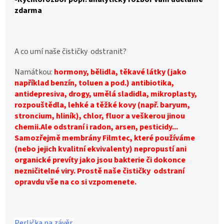
zdarma
A co umí naše čističky odstranit?
Namátkou:
hormony, bělidla, těkavé látky (jako
například benzín,
toluen a pod.) antibiotika
,
antidepresiva, drogy, umělá sladidla,
mikroplasty
,
rozpouštědla, lehké a těžké kovy (např. baryum,
stroncium, hliník), chlor, fluor a veškerou jinou
chemii.Ale odstraní i radon, arsen, pesticidy...
Samozřejmě membrány Filmtec, které používáme
(nebo jejich kvalitní ekvivalenty) nepropustí ani
organické prevíty jako jsou bakterie či dokonce
nezničitelné viry. Prostě naše čističky odstraní
opravdu
vše na
co si vzpomenete.
Perlička na závěr.