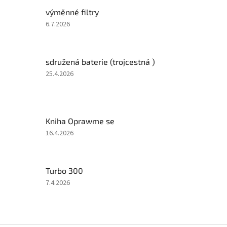
výměnné filtry
Hodnocení
6.7.2026
produktu
je
5
sdružená baterie (trojcestná )
z
5
Hodnocení
25.4.2026
hvězdiček.
produktu
je
4
z
Kniha Oprawme se
5
hvězdiček.
Hodnocení
16.4.2026
produktu
je
5
Turbo 300
z
5
Hodnocení
7.4.2026
hvězdiček.
produktu
je
4
z