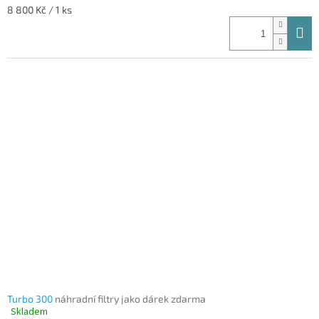
Měrná
8 800 Kč / 1 ks
je
cena:
4,4
z
5
hvězdiček.
Turbo 300
náhradní filtry jako dárek zdarma
Skladem
Průměrné