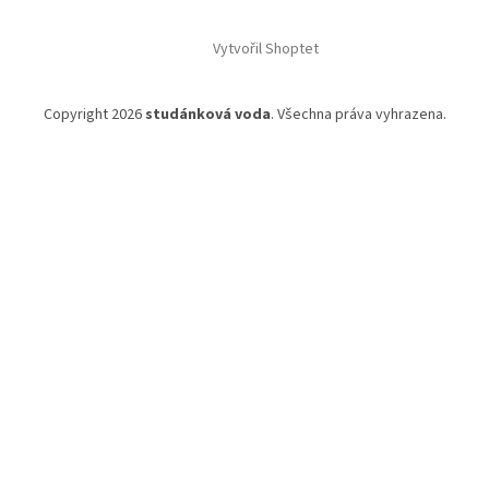
Z
5
á
hvězdiček.
Vytvořil Shoptet
p
a
t
Copyright 2026
studánková voda
. Všechna práva vyhrazena.
í