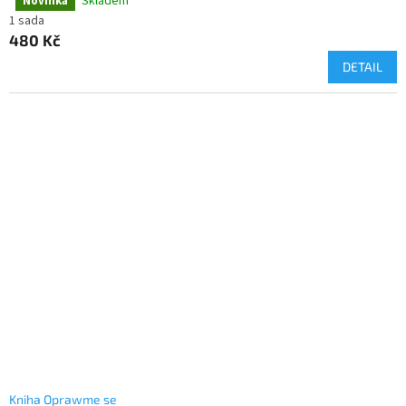
Skladem
Novinka
Průměrné
hodnocení
1 sada
produktu
480 Kč
je
DETAIL
4,7
z
5
hvězdiček.
Kniha Oprawme se