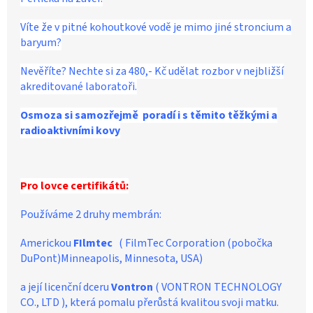
Víte že v pitné kohoutkové vodě je mimo jiné stroncium a
baryum?
Nevěříte? Nechte si za 480,- Kč udělat rozbor v nejbližší
akreditované laboratoři.
Osmoza si samozřejmě poradí i s těmito těžkými a
radioaktivními kovy
Pro lovce certifikátů:
Používáme 2 druhy membrán:
Americkou
FIlmtec
( FilmTec Corporation (pobočka
DuPont)Minneapolis, Minnesota, USA)
a její licenční dceru
Vontron
( VONTRON TECHNOLOGY
CO., LTD ), která pomalu přerůstá kvalitou svoji matku.