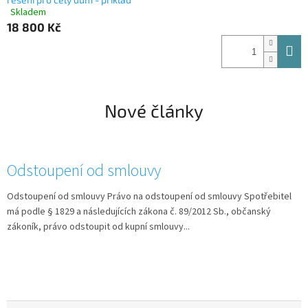
Skladem
Průměrné
18 800 Kč
hodnocení
produktu
je
4,5
z
5
hvězdiček.
Nové články
Odstoupení od smlouvy
Odstoupení od smlouvy Právo na odstoupení od smlouvy Spotřebitel
má podle § 1829 a následujících zákona č. 89/2012 Sb., občanský
zákoník, právo odstoupit od kupní smlouvy...