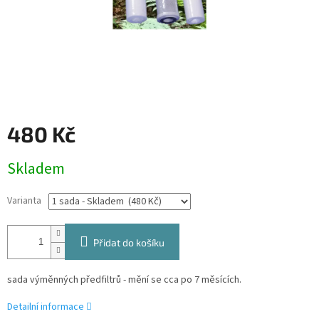
480 Kč
Měrná
Skladem
cena:
Varianta
Přidat do košíku
sada výměnných předfiltrů - mění se cca po 7 měsících.
Detailní informace