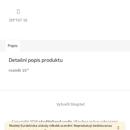
ZEPTAT SE
Popis
Detailní popis produktu
rozměr 10 "
Z
á
Vytvořil Shoptet
p
a
t
Copyright 2026
studánková voda
. Všechna práva vyhrazena.
í
Modely Euroklinika získaly několik ocenění. Neprodukují destilovanou